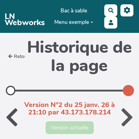
Aller au contenu principal
Bac à sable
Recherche
LN
Webworks
Menu exemple
Historique de
Retour
la page
Version N°2 du 25 janv. 26 à
21:10 par 43.173.178.214
Version actuelle