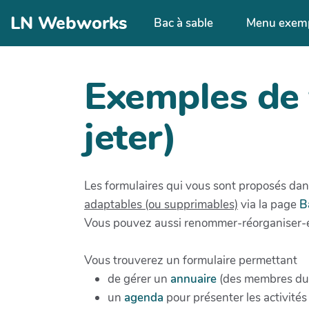
Aller au contenu principal
LN Webworks
Bac à sable
Menu exem
Exemples de 
jeter)
Les formulaires qui vous sont proposés dans
adaptables (ou supprimables)
via la page
B
Vous pouvez aussi renommer-réorganiser-e
Vous trouverez un formulaire permettant
de gérer un
annuaire
(des membres du c
un
agenda
pour présenter les activité