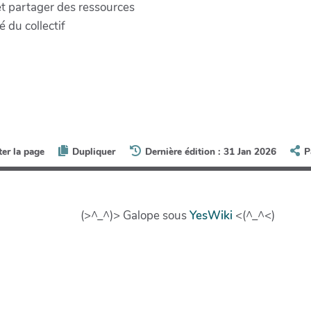
 et partager des ressources
é du collectif
ter la page
Dupliquer
Dernière édition : 31 Jan 2026
P
(>^_^)> Galope sous
YesWiki
<(^_^<)