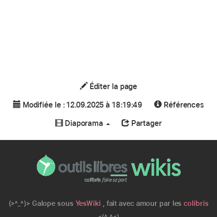
Éditer la page
Modifiée le : 12.09.2025 à 18:19:49
Références
Diaporama
Partager
(>^_^)> Galope sous
YesWiki
, fait avec amour par les
colibris
<(^_^<)