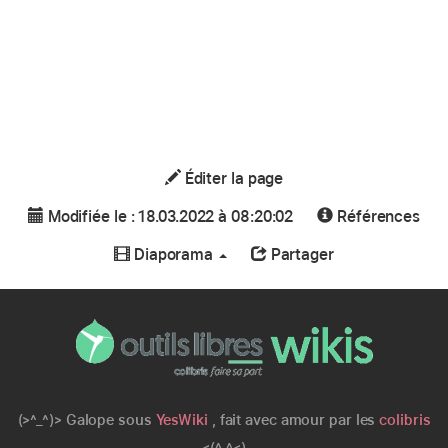
Éditer la page
Modifiée le : 18.03.2022 à 08:20:02
Références
Diaporama
Partager
(>^_^)> Galope sous
YesWiki
, fait avec amour par les
colibris
<(^_^<)