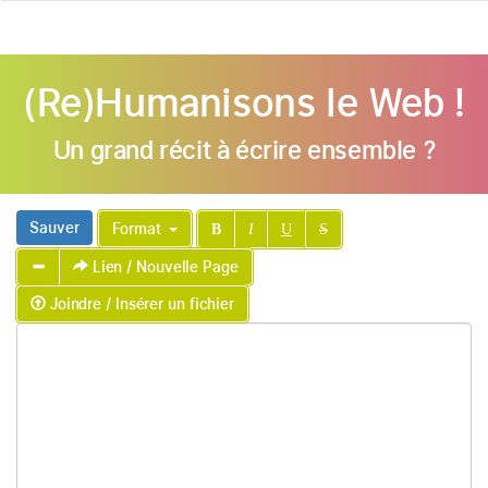
navig
(Re)Humanisons le Web !
Un grand récit à écrire ensemble ?
Sauver
Format
B
I
U
S
Lien / Nouvelle Page
Joindre / Insérer un fichier