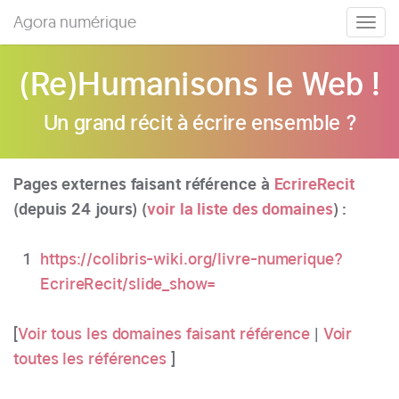
Agora numérique
Togg
navig
(Re)Humanisons le Web !
Un grand récit à écrire ensemble ?
Pages externes faisant référence à
EcrireRecit
(depuis 24 jours) (
voir la liste des domaines
) :
1
https://colibris-wiki.org/livre-numerique?
EcrireRecit/slide_show=
[
Voir tous les domaines faisant référence
|
Voir
toutes les références
]