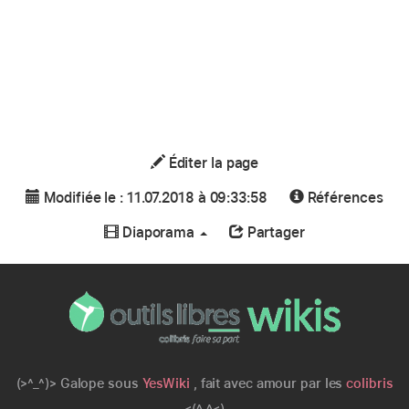
Éditer la page
Modifiée le : 11.07.2018 à 09:33:58
Références
Diaporama
Partager
(>^_^)> Galope sous
YesWiki
, fait avec amour par les
colibris
<(^_^<)