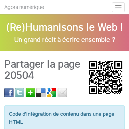
Agora numérique
Togg
navig
(Re)Humanisons le Web !
Un grand récit à écrire ensemble ?
Partager la page
20504
Code d'intégration de contenu dans une page
HTML