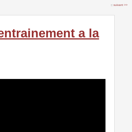
::
suivant >>
ntrainement a la