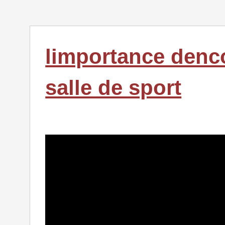
limportance denc
salle de sport