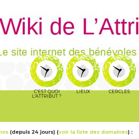
C'EST QUOI
LIEUX
CERCLES
L'ATTRIBUT ?
mos
(depuis 24 jours) (
voir la liste des domaines
) :