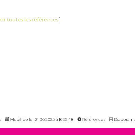
oir toutes les références
]
e
Modifiée le : 21.06.2025 à 16:52:48
Références
Diaporam