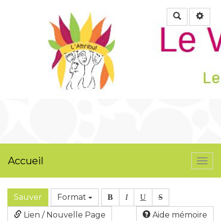
Rechercher
Accueil
Togg
navi
Sauver
Format
B
I
U
S
Lien / Nouvelle Page
Aide mémoire