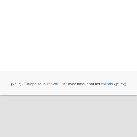
(>^_^)> Galope sous
YesWiki
, fait avec amour par les
colibris
<(^_^<)