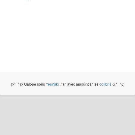
(>^_^)> Galope sous
YesWiki
, fait avec amour par les
colibris
<(^_^<)