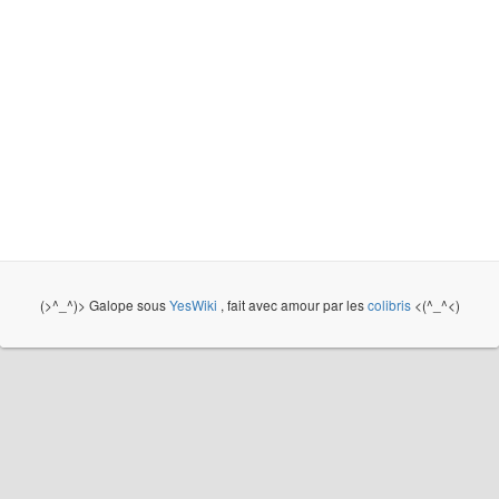
(>^_^)> Galope sous
YesWiki
, fait avec amour par les
colibris
<(^_^<)