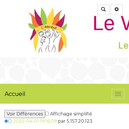
Rechercher
Accueil
Togg
navi
Affichage simplifié
2025-04-01 19:16:09
par 5.157.20.123