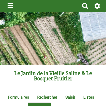
R
e
c
h
e
r
c
h
e
r
Le Jardin de la Vieille Saline & Le
Bosquet Fruitier
Formulaires
Rechercher
Saisir
Listes