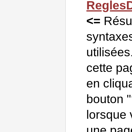
Regles
<=
Résu
syntaxe
utilisée
cette pa
en cliqu
bouton "
lorsque 
une pag