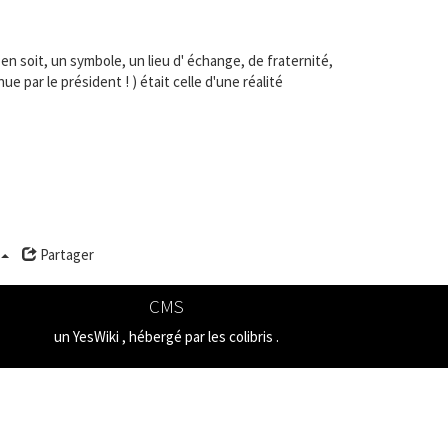
 en soit, un symbole, un lieu d' échange, de fraternité,
e par le président ! ) était celle d'une réalité
Partager
CMS
un
YesWiki
, hébergé par les
colibris
.