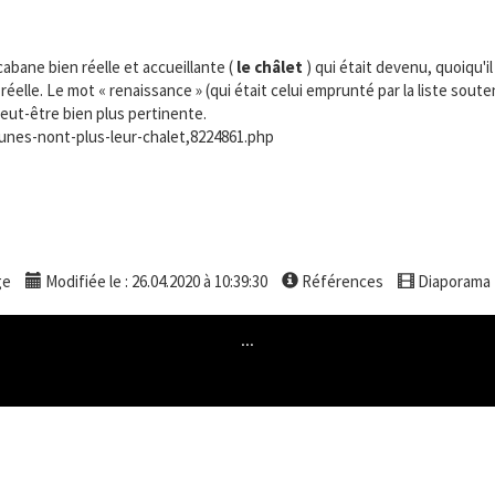
abane bien réelle et accueillante (
le châlet
) qui était devenu, quoiqu'il
elle. Le mot « renaissance » (qui était celui emprunté par la liste soutenu
 peut-être bien plus pertinente.
jaunes-nont-plus-leur-chalet,8224861.php
ge
Modifiée le : 26.04.2020 à 10:39:30
Références
Diaporama
...