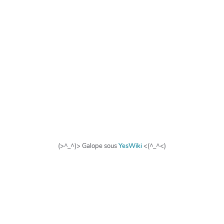
(>^_^)> Galope sous
YesWiki
<(^_^<)