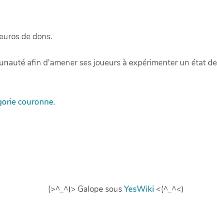
 euros de dons.
mmunauté afin d'amener ses joueurs à expérimenter un état d
gorie couronne
.
(>^_^)> Galope sous
YesWiki
<(^_^<)