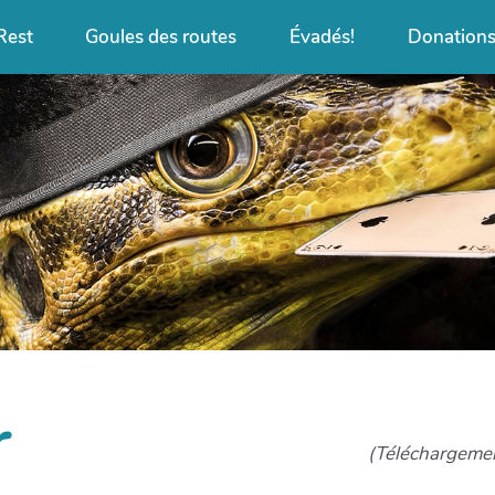
Rest
Goules des routes
Évadés!
Donation
r
(Téléchargemen