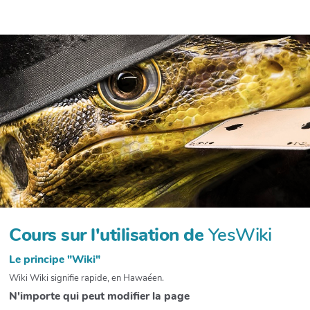
h
e
r
c
h
e
r
Cours sur l'utilisation de
YesWiki
Le principe "Wiki"
Wiki Wiki signifie rapide, en Hawaéen.
N'importe qui peut modifier la page