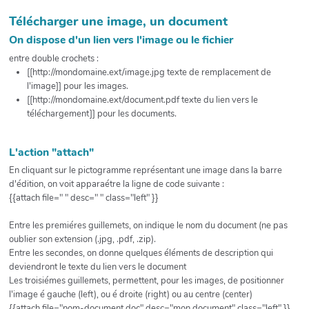
Télécharger une image, un document
On dispose d'un lien vers l'image ou le fichier
entre double crochets :
[[http://mondomaine.ext/image.jpg texte de remplacement de
l'image]] pour les images.
[[http://mondomaine.ext/document.pdf texte du lien vers le
téléchargement]] pour les documents.
L'action "attach"
En cliquant sur le pictogramme représentant une image dans la barre
d'édition, on voit apparaétre la ligne de code suivante :
{{attach file=" " desc=" " class="left" }}
Entre les premiéres guillemets, on indique le nom du document (ne pas
oublier son extension (.jpg, .pdf, .zip).
Entre les secondes, on donne quelques éléments de description qui
deviendront le texte du lien vers le document
Les troisiémes guillemets, permettent, pour les images, de positionner
l'image é gauche (left), ou é droite (right) ou au centre (center)
{{attach file="nom-document.doc" desc="mon document" class="left" }}