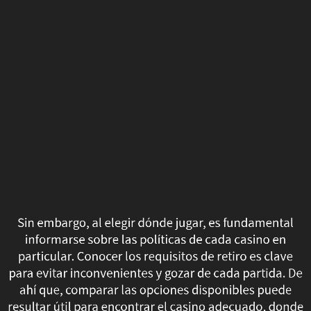
Sin
embargo,
al
elegir
dónde
jugar,
es
fundamental
Sin embargo, al elegir dónde jugar, es fundamental
informarse
informarse sobre las políticas de cada casino en
particular. Conocer los requisitos de retiro es clave
sobre
para evitar inconvenientes y gozar de cada partida. De
ahí que, comparar las opciones disponibles puede
las
resultar útil para encontrar el casino adecuado, donde