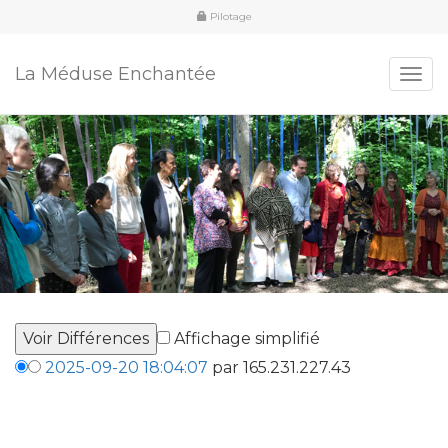
Pilotage
La Méduse Enchantée
Togg
navi
Affichage simplifié
2025-09-20 18:04:07
par 165.231.227.43