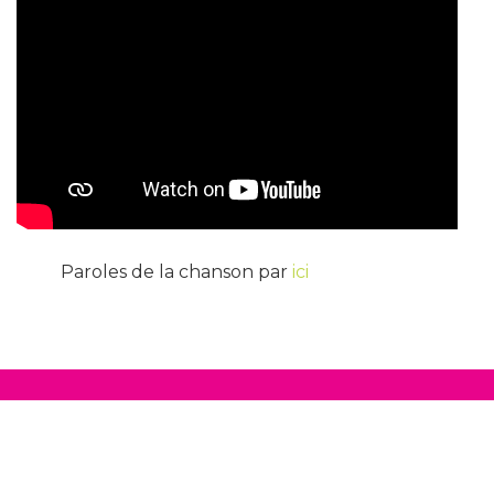
Paroles de la chanson par
ici
Collectif de parents et citoyen·nes du Pays
Mornantais en Auvergne Rhône-Alpes
contact : lamascarade2020@gmail.com
Galope sous
YesWiki