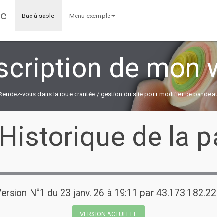
ee
Bac à sable
Menu exemple
scription de mon w
Rendez-vous dans la roue crantée / gestion du site pour modifier ce bandea
Historique de la 
ersion N°1 du 23 janv. 26 à 19:11 par 43.173.182.2
VERSION ACTUELLE