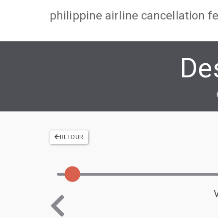
philippine airline cancellation f
De
RETOUR
V