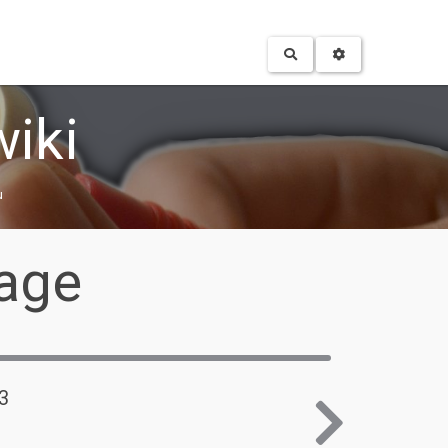
RECHERCHER
iki
u
page
23