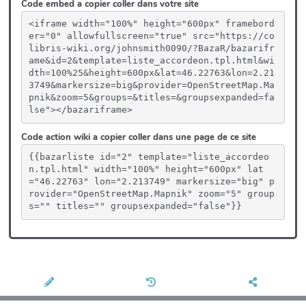
Code embed a copier coller dans votre site
<iframe width="100%" height="600px" framebord
er="0" allowfullscreen="true" src="https://co
libris-wiki.org/johnsmith0090/?BazaR/bazarifr
ame&id=2&template=liste_accordeon.tpl.html&wi
dth=100%25&height=600px&lat=46.22763&lon=2.21
3749&markersize=big&provider=OpenStreetMap.Ma
pnik&zoom=5&groups=&titles=&groupsexpanded=fa
lse"></bazariframe>
Code action wiki a copier coller dans une page de ce site
{{bazarliste id="2" template="liste_accordeo
n.tpl.html" width="100%" height="600px" lat
="46.22763" lon="2.213749" markersize="big" p
rovider="OpenStreetMap.Mapnik" zoom="5" group
s="" titles="" groupsexpanded="false"}}