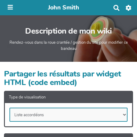
John Smith
R
e
c
h
Description de mon wiki
e
r
c
Rendez-vous dans la roue crantée / gestion du site pour modifier ce
h
bandeau
e
r
Partager les résultats par widget
HTML (code embed)
Type de visualisation