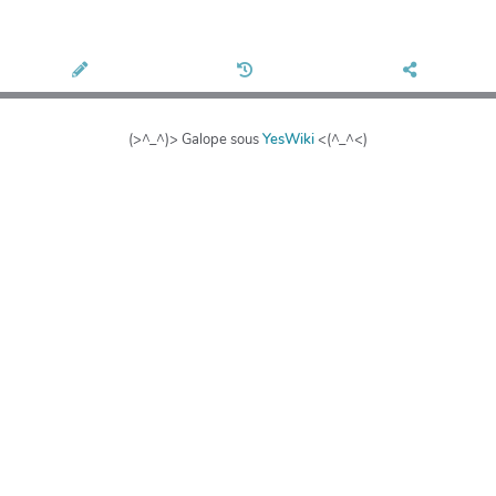
(>^_^)> Galope sous
YesWiki
<(^_^<)