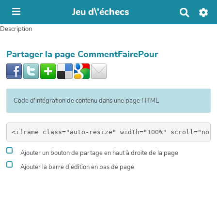
Jeu d\'échecs
R
e
Description
c
h
e
Partager la page CommentFairePour
r
c
h
e
r
Code d'intégration de contenu dans une page HTML
Ajouter un bouton de partage en haut à droite de la page
Ajouter la barre d'édition en bas de page