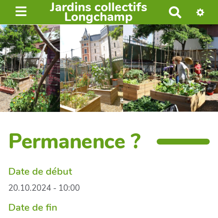
Jardins collectifs
R
Longchamp
e
c
h
e
r
c
h
e
r
Permanence ?
Date de début
20.10.2024 - 10:00
Date de fin