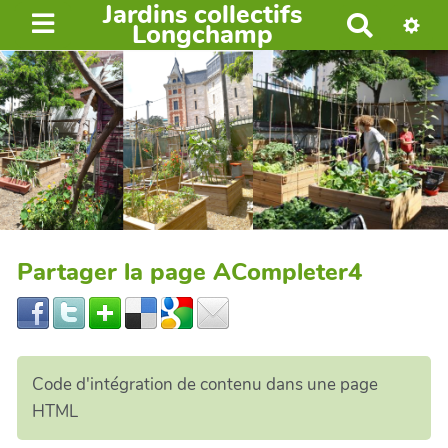
Jardins collectifs
R
Longchamp
e
c
h
e
r
c
h
e
r
Partager la page ACompleter4
Code d'intégration de contenu dans une page
HTML