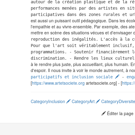
autour de la création plastique et de la r
performances menées par des artistes en si
participatives dans des zones rurales et ur
est aussi un puissant outil pédagogique. Dans les écoles
l'empathie et au vivre-ensemble. Par exemple, des ate
mettre en scène des situations vécues et d'envisager de
reproduction des inégalités. L'accès à la c
Pour que l'art soit véritablement inclusif,
programmations. - Soutenir financièrement l
discrimination. - Rendre les lieux culturel
à le rendre plus juste, plus accueillant, plus humain. E
d'espoir. Il nous invite à voir le monde autrement, à n
participatifs et inclusion sociale
-
eng
[
https://www.artetsociete.org
artetsociete.org] - [
https:
CategoryInclusion
CategoryArt
CategoryDiversit
Éditer la page