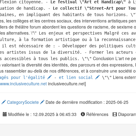
éflexion citoyenne. -
Le festival \"Art et Handicap\"
à Ly
tuation de handicap. -
Le collectif \"Street-Art pour Tou
baines, en impliquant des habitants de tous horizons. \"
, les collèges et les centres sociaux, des interventions artistiques perm
liers de théâtre forum abordent les questions de racisme, de sexisme 
s alternatives. \"\"
Les enjeux et perspectives Malgré ces av
ulture, à la formation artistique ou à la reconnaissance
 il est nécessaire de : - Développer des politiques cult
es artistes issus de la diversité. - Former les acteurs 
Conclusion L'art ne pe
s accessibles à tous les publics. \"\"
n valorisant la diversité des identités, des parcours et des expressions, 
ous rassembler au-delà de nos différences, et à construire une société o
Liens extern
agés pour l'égalité
-
et lien social
\"\"
//www.inclusiveculture.net
inclusiveculture.net]
e
CategorySociete
Date de dernière modification : 2025-06-25
Modifiée le : 12.09.2025 à 06:45:33
Références
Diapora