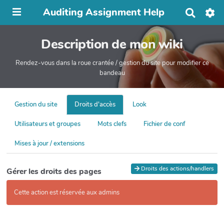
Auditing Assignment Help
R
e
c
Description de mon wiki
h
e
r
Rendez-vous dans la roue crantée / gestion du site pour modifier ce
c
bandeau
h
e
r
Gestion du site
Droits d'accès
Look
Utilisateurs et groupes
Mots clefs
Fichier de conf
Mises à jour / extensions
Droits des actions/handlers
Gérer les droits des pages
Cette action est réservée aux admins