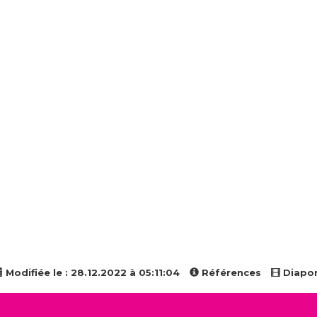
Modifiée le : 28.12.2022 à 05:11:04
Références
Diapo