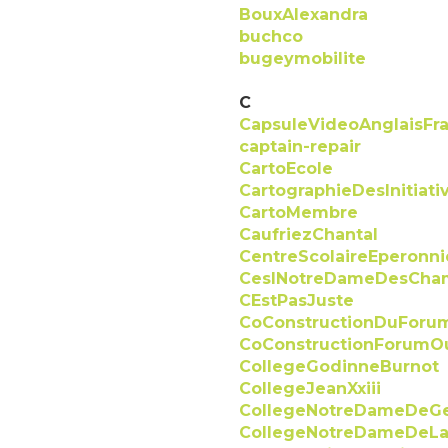
BouxAlexandra
buchco
bugeymobilite
C
CapsuleVideoAnglaisFra
captain-repair
CartoEcole
CartographieDesInitiati
CartoMembre
CaufriezChantal
CentreScolaireEperonni
CeslNotreDameDesCha
CEstPasJuste
CoConstructionDuForu
CoConstructionForumO
CollegeGodinneBurnot
CollegeJeanXxiii
CollegeNotreDameDeG
CollegeNotreDameDeLa