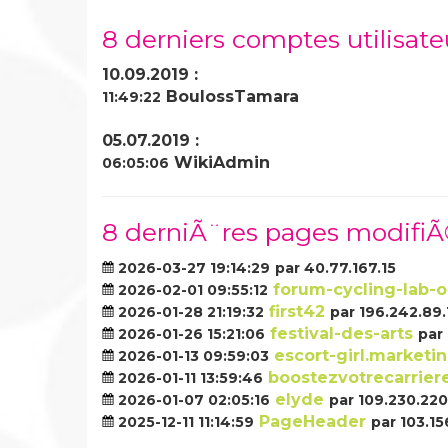
8 derniers comptes utilisate
10.09.2019 :
BoulossTamara
11:49:22
05.07.2019 :
WikiAdmin
06:05:06
8 derniÃ¨res pages modifi
2026-03-27 19:14:29
par 40.77.167.15
forum-cycling-lab-o
2026-02-01 09:55:12
first42
2026-01-28 21:19:32
par 196.242.89.
festival-des-arts
2026-01-26 15:21:06
par
escort-girl.marketi
2026-01-13 09:59:03
boostezvotrecarrier
2026-01-11 13:59:46
elyde
2026-01-07 02:05:16
par 109.230.220
PageHeader
2025-12-11 11:14:59
par 103.15