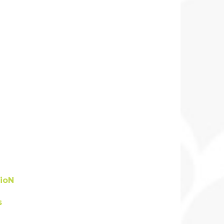
ioN
s