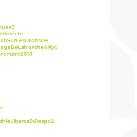
ques2
Violente
ionSurLesDroitsDe
ssageDeLaMarcheANyo
ecembre2018
re
phieLiberteEtRespo2