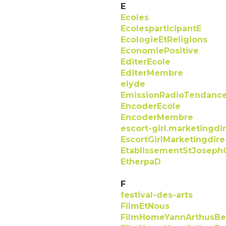
E
Ecoles
EcolesparticipantE
EcologieEtReligions
EconomiePositive
EditerEcole
EditerMembre
elyde
EmissionRadioTendance
EncoderEcole
EncoderMembre
escort-girl.marketingdi
EscortGirlMarketingdire
EtablissementStJoseph
EtherpaD
F
festival-des-arts
FilmEtNous
FilmHomeYannArthusBe