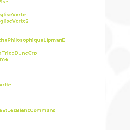
Vise
liseVerte
liseVerte2
hePhilosophiqueLipmanE
rTriceDUneCrp
ome
rite
gieEtLesBiensCommuns