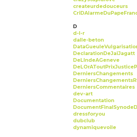
createurdedouceurs
CriDAlarmeDuPapeFranc
D
d-l-r
dalle-beton
DataGueuleVulgarisati
DeclarationDeJaiJagatt
DeLIndeAGeneve
DeLOrAToutPrixJusticeP
DerniersChangements
DerniersChangementsR
DerniersCommentaires
dev-art
Documentation
DocumentFinalSynode
dressforyou
dubclub
dynamiquevoile