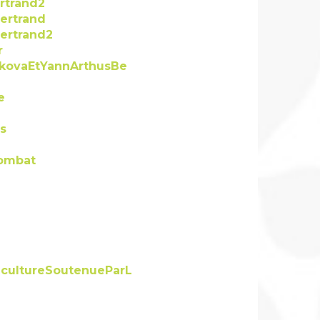
rtrand2
ertrand
ertrand2
r
kovaEtYannArthusBe
e
s
ombat
cultureSoutenueParL