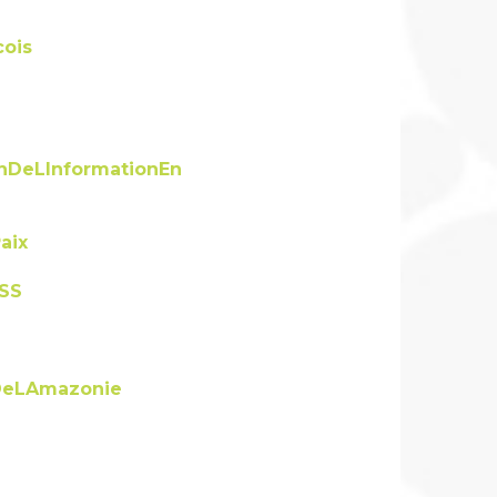
ois
onDeLInformationEn
aix
SS
DeLAmazonie