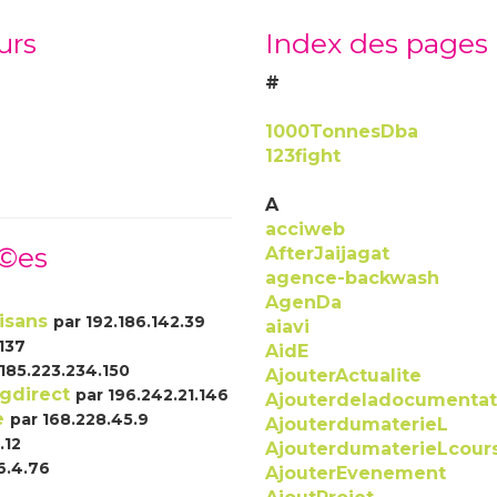
urs
Index des pages
#
1000TonnesDba
123fight
A
acciweb
Ã©es
AfterJaijagat
agence-backwash
AgenDa
isans
par 192.186.142.39
aiavi
137
AidE
 185.223.234.150
AjouterActualite
ngdirect
par 196.242.21.146
Ajouterdeladocumentat
e
par 168.228.45.9
AjouterdumaterieL
.12
AjouterdumaterieLcour
6.4.76
AjouterEvenement