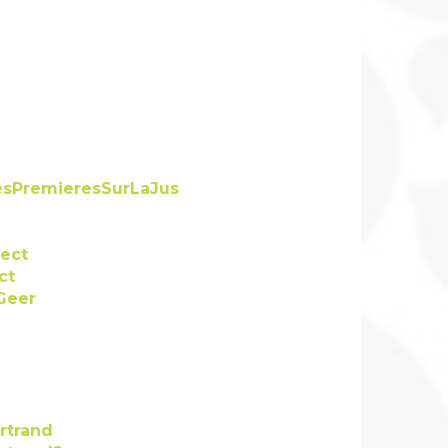
sPremieresSurLaJus
rect
ct
Geer
rtrand