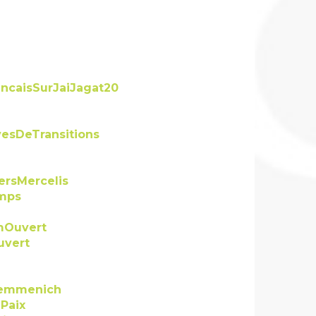
ncaisSurJaiJagat20
vesDeTransitions
ersMercelis
mps
mOuvert
uvert
emmenich
Paix