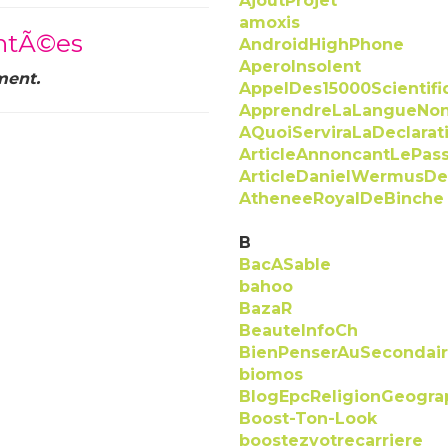
AjoutProjet
amoxis
ntÃ©es
AndroidHighPhone
AperoInsolent
ment.
AppelDes15000Scientifi
ApprendreLaLangueNon
AQuoiServiraLaDeclarat
ArticleAnnoncantLePa
ArticleDanielWermusD
AtheneeRoyalDeBinche
B
BacASable
bahoo
BazaR
BeauteInfoCh
BienPenserAuSecondai
biomos
BlogEpcReligionGeogra
Boost-Ton-Look
boostezvotrecarriere