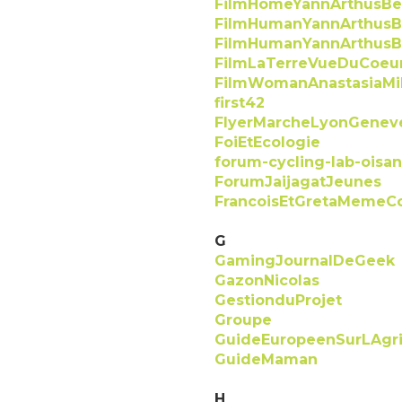
FilmHomeYannArthusBe
FilmHumanYannArthusB
FilmHumanYannArthusB
FilmLaTerreVueDuCoeu
FilmWomanAnastasiaMi
first42
FlyerMarcheLyonGenev
FoiEtEcologie
forum-cycling-lab-oisan
ForumJaijagatJeunes
FrancoisEtGretaMemeC
G
GamingJournalDeGeek
GazonNicolas
GestionduProjet
Groupe
GuideEuropeenSurLAgri
GuideMaman
H