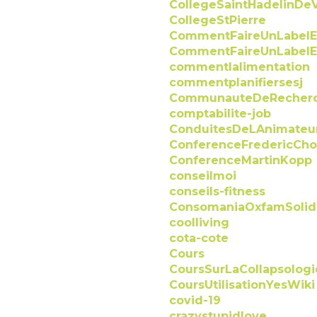
CollegeSaintHadelinDe
CollegeStPierre
CommentFaireUnLabelEg
CommentFaireUnLabelEg
commentlalimentation
commentplanifiersesj
CommunauteDeRecherc
comptabilite-job
ConduitesDeLAnimateu
ConferenceFredericCh
ConferenceMartinKopp
conseilmoi
conseils-fitness
ConsomaniaOxfamSolida
coolliving
cota-cote
Cours
CoursSurLaCollapsolo
CoursUtilisationYesWiki
covid-19
crazystupidlove