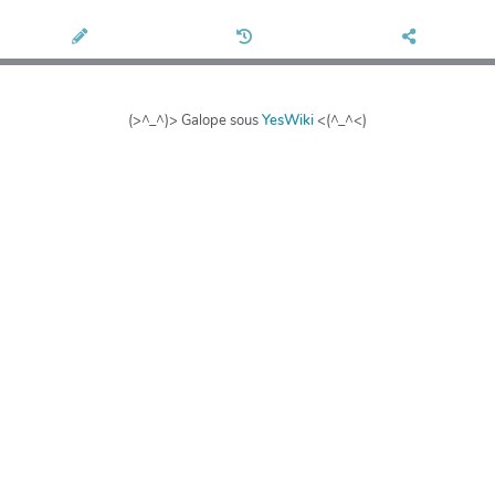
(>^_^)> Galope sous
YesWiki
<(^_^<)