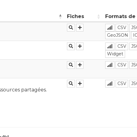
Fiches
Formats de
CSV
J
GeoJSON
I
CSV
J
Widget
CSV
J
CSV
J
ssources partagées.