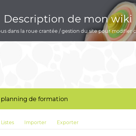
Description de mon wiki
s dans la roue crantée / gestion du site pour modifier
t planning de formation
Listes
Importer
Exporter