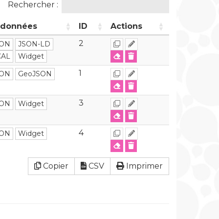
Rechercher :
 données
ID
Actions
2
SON
JSON-LD
CAL
Widget
1
SON
GeoJSON
3
SON
Widget
4
SON
Widget
Copier
CSV
Imprimer