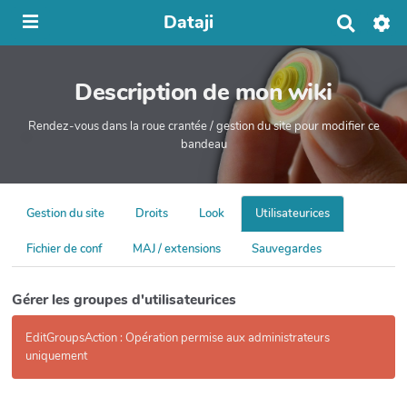
Dataji
R
e
c
h
Description de mon wiki
e
r
c
Rendez-vous dans la roue crantée / gestion du site pour modifier ce
h
bandeau
e
r
Gestion du site
Droits
Look
Utilisateurices
Fichier de conf
MAJ / extensions
Sauvegardes
Gérer les groupes d'utilisateurices
EditGroupsAction : Opération permise aux administrateurs
uniquement