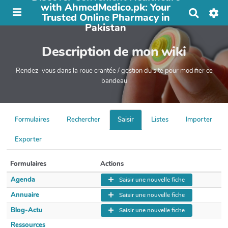
with AhmedMedico.pk: Your
R
Trusted Online Pharmacy in
e
Pakistan
c
h
Description de mon wiki
e
r
c
Rendez-vous dans la roue crantée / gestion du site pour modifier ce
h
bandeau
e
r
Formulaires
Rechercher
Saisir
Listes
Importer
Exporter
Formulaires
Actions
Agenda
Saisir une nouvelle fiche
Annuaire
Saisir une nouvelle fiche
Blog-Actu
Saisir une nouvelle fiche
Ressources