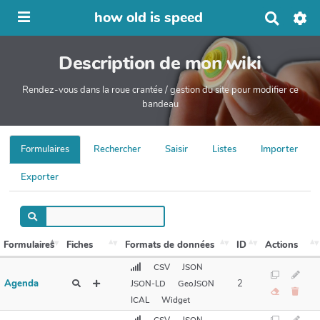
how old is speed
R
e
c
Description de mon wiki
h
e
r
Rendez-vous dans la roue crantée / gestion du site pour modifier ce
c
bandeau
h
e
r
Formulaires
Rechercher
Saisir
Listes
Importer
Exporter
Formulaires
Fiches
Formats de données
ID
Actions
CSV
JSON
Agenda
2
JSON-LD
GeoJSON
ICAL
Widget