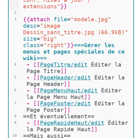
extensions"
}}
2
{{
attach 
file
=
"modele.jpg"
3
desc
=
"image 
Dessin_sans_titre.jpg (66.9kB)"
size
=
"big"
class
=
"right"
}}
===Gérer les 
menus et pages spéciales de ce 
wiki===
 - 
[[
PageTitre/edit
Éditer la 
4
Page Titre
]]
 - 
[[
PageHeader/edit
Éditer la 
5
Page Header
]]
 - 
[[
PageMenuHaut/edit
Éditer 
6
la Page Menu Haut
]]
 - 
[[
PageFooter/edit
Éditer la 
7
Page Footer
]]
==Et éventuellement==
8
 - 
[[
PageRapideHaut/edit
Éditer 
9
la Page Rapide Haut
]]
==Mais aussi==
10