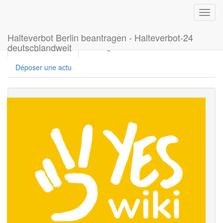
Toggl
navig
Halteverbot Berlin beantragen - Halteverbot-24
deutschlandweit
Le blog avec Une
Le blog sans Une
Déposer une actu