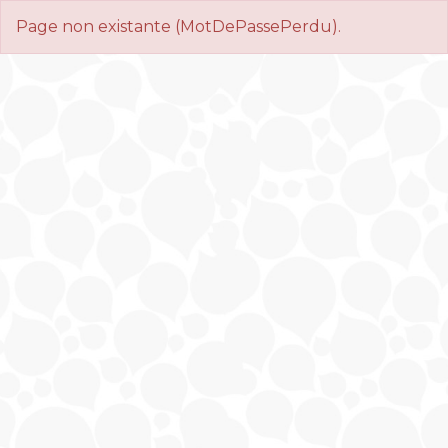
Page non existante (MotDePassePerdu).