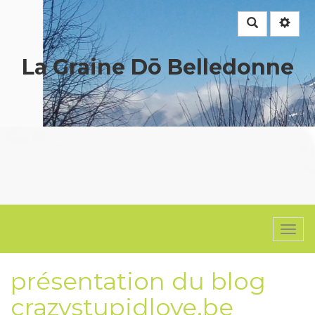
Rechercher
La Graine Dō Belledonne
Togg
navi
présentation du blog
crazystupidlove.be