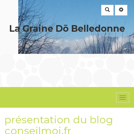
Rechercher
La Graine Dō Belledonne
Togg
navi
présentation du blog
conseilmoi.fr