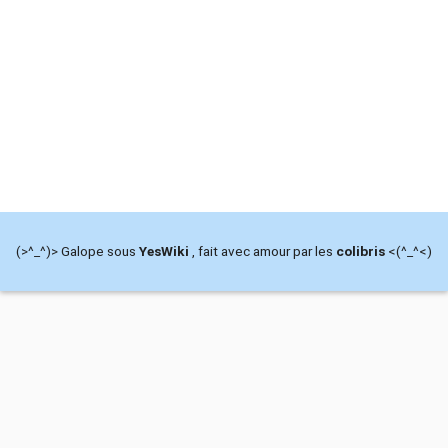
(>^_^)> Galope sous
YesWiki
, fait avec amour par les
colibris
<(^_^<)