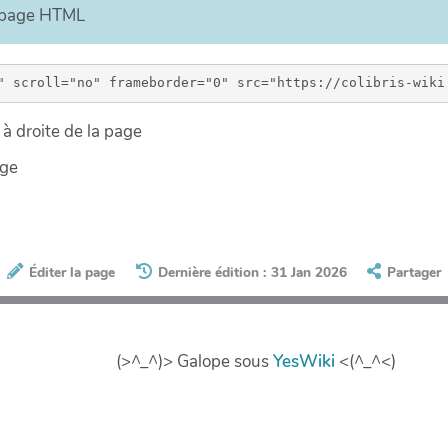
e page HTML
à droite de la page
age
Éditer la page
Dernière édition : 31 Jan 2026
Partager
(>^_^)> Galope sous
YesWiki
<(^_^<)