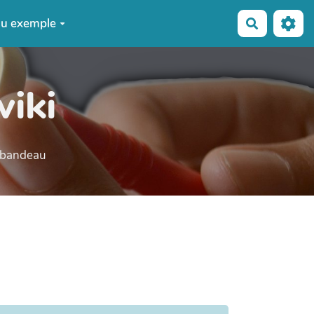
u exemple
Recherche
wiki
e bandeau