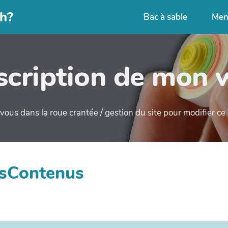
h?
Bac à sable
Men
cription de mon 
ous dans la roue crantée / gestion du site pour modifier c
esContenus