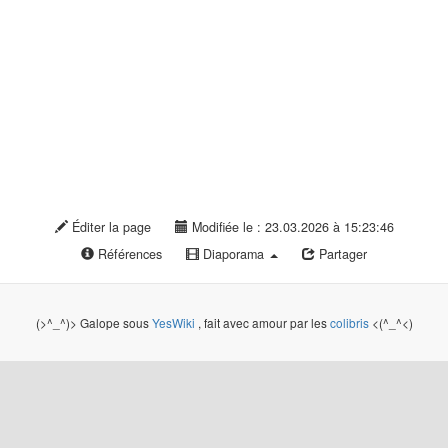
Éditer la page
Modifiée le : 23.03.2026 à 15:23:46
Références
Diaporama
Partager
(>^_^)> Galope sous
YesWiki
, fait avec amour par les
colibris
<(^_^<)