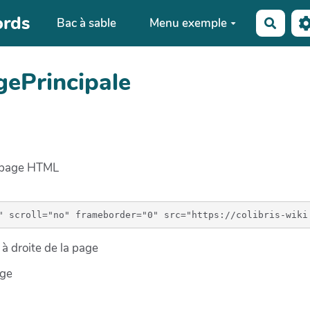
ords
Bac à sable
Menu exemple
Reche
gePrincipale
e page HTML
à droite de la page
age