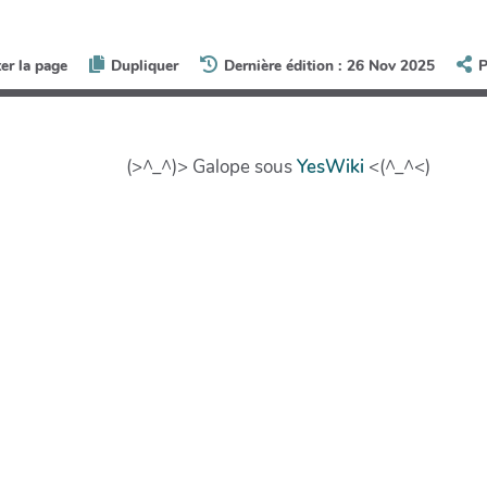
ter la page
Dupliquer
Dernière édition : 26 Nov 2025
P
(>^_^)> Galope sous
YesWiki
<(^_^<)