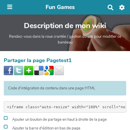
Fun Games
R
e
c
Description de mon wiki
h
e
r
Rendez-vous dans la roue crantée / gestion du site pour modifier ce
c
bandeau
h
e
r
Partager la page Pagetest1
Code d'intégration de contenu dans une page HTML
Ajouter un bouton de partage en haut à droite de la page
Ajouter la barre d'édition en bas de page