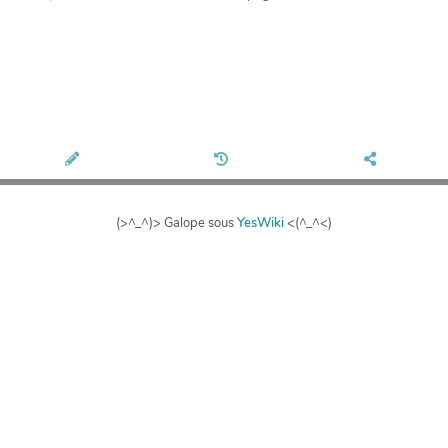
(>^_^)> Galope sous
YesWiki
<(^_^<)