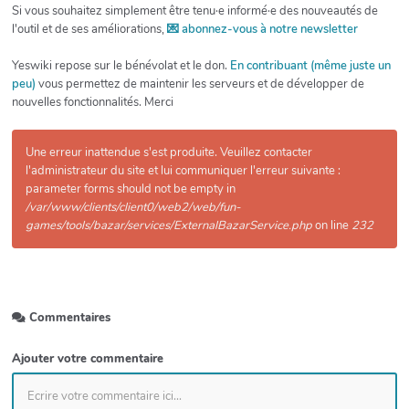
Si vous souhaitez simplement être tenu·e informé·e des nouveautés de
l'outil et de ses améliorations,
💌 abonnez-vous à notre newsletter
Yeswiki repose sur le bénévolat et le don.
En contribuant (même juste un
peu)
vous permettez de maintenir les serveurs et de développer de
nouvelles fonctionnalités. Merci
Une erreur inattendue s'est produite. Veuillez contacter
l'administrateur du site et lui communiquer l'erreur suivante :
parameter forms should not be empty in
/var/www/clients/client0/web2/web/fun-
games/tools/bazar/services/ExternalBazarService.php
on line
232
Commentaires
Ajouter votre commentaire