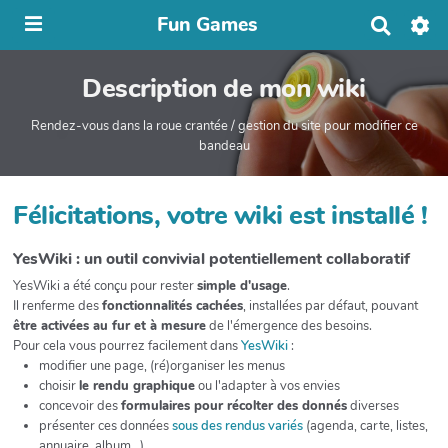
Fun Games
R
e
c
Description de mon wiki
h
e
r
Rendez-vous dans la roue crantée / gestion du site pour modifier ce
c
bandeau
h
e
r
Félicitations, votre wiki est installé !
YesWiki : un outil convivial potentiellement collaboratif
YesWiki a été conçu pour rester
simple d'usage
.
Il renferme des
fonctionnalités cachées
, installées par défaut, pouvant
être activées au fur et à mesure
de l'émergence des besoins.
Pour cela vous pourrez facilement dans
YesWiki
:
modifier une page, (ré)organiser les menus
choisir
le rendu graphique
ou l'adapter à vos envies
concevoir des
formulaires pour récolter des donnés
diverses
présenter ces données
sous des rendus variés
(agenda, carte, listes,
annuaire, album...)