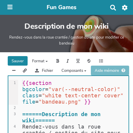
Fun Games
R
e
c
Description de mon wiki
h
e
r
Rendez-vous dans la roue crantée / gestion du site pour modifier ce
c
bandeau
h
e
r
Sauver
Format
Fichier
Composants
Aide mémoire
{{
section 
1
bgcolor
=
"var(--neutral-color)"
class
=
"white text-center cover"
file
=
"bandeau.png"
}}
2
======Description de mon 
3
wiki======
Rendez-vous dans la roue 
4
crantée / gestion du site pour 