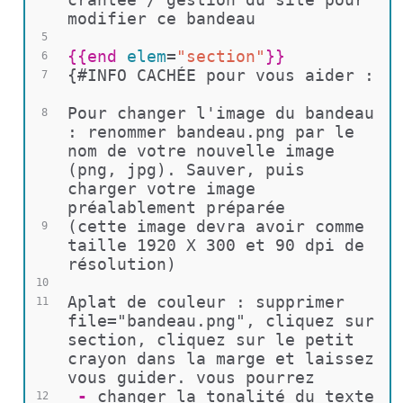
modifier ce bandeau
5
{{
end 
elem
=
"section"
}}
6
{#INFO CACHÉE pour vous aider : 
7
Pour changer l'image du bandeau 
8
: renommer bandeau.png par le 
nom de votre nouvelle image 
(png, jpg). Sauver, puis 
charger votre image 
préalablement préparée
(cette image devra avoir comme 
9
taille 1920 X 300 et 90 dpi de 
résolution)
10
Aplat de couleur : supprimer 
11
file="bandeau.png", cliquez sur 
section, cliquez sur le petit 
crayon dans la marge et laissez 
vous guider. vous pourrez 
 - 
changer la tonalité du texte
12